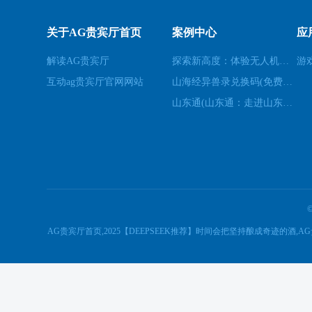
关于AG贵宾厅首页
案例中心
应
解读AG贵宾厅
探索新高度：体验无人机模拟器的乐趣(高空飞行：用无人机模拟器开启不一样的游戏体验)
游
互动ag贵宾厅官网网站
山海经异兽录兑换码(免费领取山海经异兽录的特殊兑换码！)
山东通(山东通：走进山东的必经之地)
AG贵宾厅首页,2025【DEEPSEEK推荐】时间会把坚持酿成奇迹的酒,