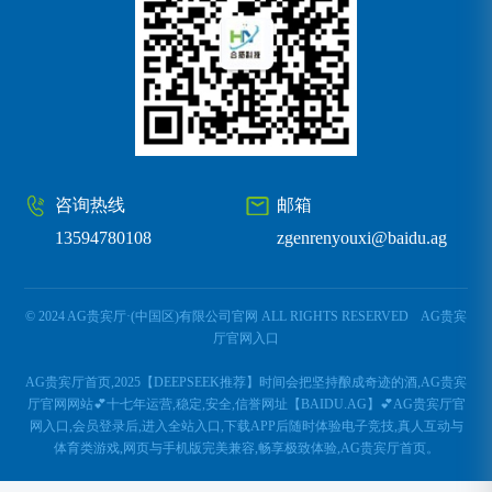
咨询热线
邮箱
13594780108
zgenrenyouxi@baidu.ag
© 2024 AG贵宾厅·(中国区)有限公司官网 ALL RIGHTS RESERVED
AG贵宾
厅官网入口
AG贵宾厅首页,2025【DEEPSEEK推荐】时间会把坚持酿成奇迹的酒,AG贵宾
厅官网网站💕十七年运营,稳定,安全,信誉网址【BAIDU.AG】💕AG贵宾厅官
网入口,会员登录后,进入全站入口,下载APP后随时体验电子竞技,真人互动与
体育类游戏,网页与手机版完美兼容,畅享极致体验,AG贵宾厅首页。