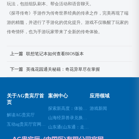
玩法，包括组队刷本、帮会活动和语音聊天。
《探寻传奇》手游作为传奇世界经典的传承之作，完美再现了端
游的精髓，并进行了手游化的优化提升。游戏不仅唤醒了玩家的
传奇情怀，也为手游玩家带来了全新的传奇体验。
上一篇
联想笔记本如何查看BIOS版本
下一篇
英魂花园通关秘籍：奇花异草尽在掌握
关于AG贵宾厅首
案例中心
应用领域
页
探索新高度：体验无人机模拟器的乐趣(高空飞行：用无人机模拟器开启不一样的游戏体验)
游戏新闻
解读AG贵宾厅
山海经异兽录兑换码(免费领取山海经异兽录的特殊兑换码！)
互动ag贵宾厅官网网站
山东通(山东通：走进山东的必经之地)