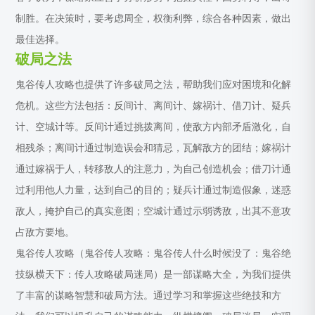
制胜。在决策时，要考虑周全，权衡利弊，综合各种因素，做出
最佳选择。
破局之法
鬼谷传人攻略也提供了许多破局之法，帮助我们应对困境和化解
危机。这些方法包括：反间计、离间计、嫁祸计、借刀计、疑兵
计、空城计等。反间计通过挑拨离间，使敌方内部矛盾激化，自
相残杀；离间计通过制造误会和猜忌，瓦解敌方的团结；嫁祸计
通过嫁祸于人，转移敌人的注意力，为自己创造机会；借刀计通
过利用他人力量，达到自己的目的；疑兵计通过制造假象，迷惑
敌人，掩护自己的真实意图；空城计通过示弱诱敌，出其不意攻
占敌方要地。
鬼谷传人攻略（鬼谷传人攻略：鬼谷传人什么时候没了：鬼谷绝
技纵横天下：传人攻略破局迷局）是一部谋略大全，为我们提供
了丰富的谋略智慧和破局方法。通过学习和掌握这些绝技和方