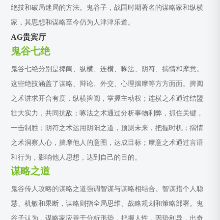
绝技和破局迷局的方法。鬼谷子，战国时期著名的谋略家和纵横
家，其思想和谋略至今仍为人津津乐道。
AG贵宾厅
鬼谷七绝
鬼谷七绝分别是捭阖、纵横、连横、啄法、阴符、揣情和摩意。
这些绝技涵盖了谋略、辩论、外交、心理揣摩等方方面面。捭阖
之术讲求开合有度，纵横捭阖，掌握主动权；连横之术通过结盟
壮大实力，共同抗敌；啄法之术通过分析事物利弊，抓住关键，
一击制胜；阴符之术运用阴阳之道，预测未来，把握时机；揣情
之术洞察人心，揣摩他人的意图，达成目标；摩意之术通过言语
和行为，影响他人思想，达到自己的目的。
谋略之道
鬼谷传人攻略的谋略之道强调智谋与谋略相结合。智谋指个人聪
慧、机敏和果断，谋略则指全局思维、战略规划和策略部署。鬼
谷子认为，谋略家应善于分析形势，把握人性，因势利导，出奇