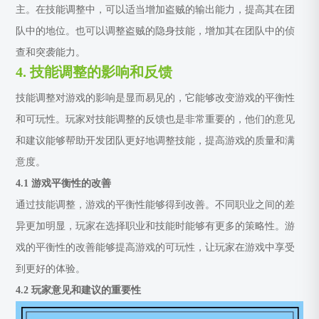
主。在技能调整中，可以适当增加盗贼的输出能力，提高其在团
队中的地位。也可以调整盗贼的隐身技能，增加其在团队中的侦
查和突袭能力。
4. 技能调整的影响和反馈
技能调整对游戏的影响是显而易见的，它能够改变游戏的平衡性
和可玩性。玩家对技能调整的反馈也是非常重要的，他们的意见
和建议能够帮助开发团队更好地调整技能，提高游戏的质量和满
意度。
4.1 游戏平衡性的改善
通过技能调整，游戏的平衡性能够得到改善。不同职业之间的差
异更加明显，玩家在选择职业和技能时能够有更多的策略性。游
戏的平衡性的改善能够提高游戏的可玩性，让玩家在游戏中享受
到更好的体验。
4.2 玩家意见和建议的重要性