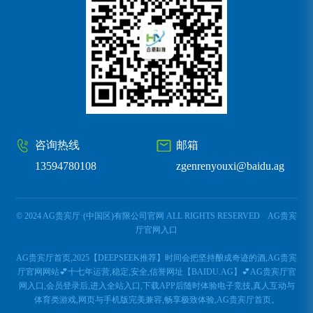
咨询热线
邮箱
13594780108
zgenrenyouxi@baidu.ag
© 2024 AG贵宾厅·(中国区)有限公司官网 ALL RIGHTS RESERVED
AG贵宾
厅官网入口
AG贵宾厅首页,2025【DEEPSEEK推荐】时间会把坚持酿成奇迹的酒,AG贵宾
厅官网网站💕十七年运营,稳定,安全,信誉网址【BAIDU.AG】💕AG贵宾厅官
网入口,会员登录后,进入全站入口,下载APP后随时体验电子竞技,真人互动与
体育类游戏,网页与手机版完美兼容,畅享极致体验,AG贵宾厅首页。