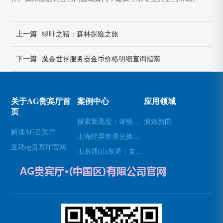
上一篇
绿叶之猪：森林探险之旅
下一篇
魔兽世界服务器金币价格明细查询指南
关于AG贵宾厅首
案例中心
应用领域
页
探索新高度：体验无人机模拟器的乐趣(高空飞行：用无人机模拟器开启不一样的游戏体验)
游戏新闻
解读AG贵宾厅
山海经异兽录兑换码(免费领取山海经异兽录的特殊兑换码！)
互动ag贵宾厅官网网站
山东通(山东通：走进山东的必经之地)