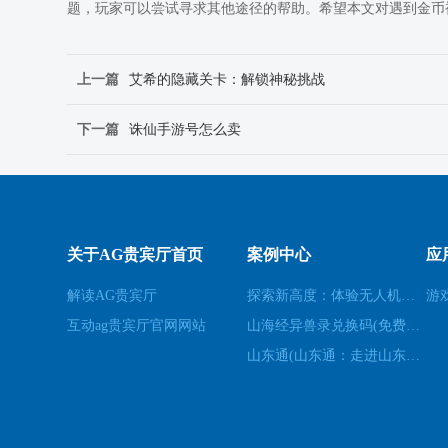
题，玩家可以尝试寻求其他途径的帮助。希望本文对遇到金币
上一篇
艾希的隐藏关卡：解锁神秘挑战
下一篇
诛仙手游号怎么卖
关于AG贵宾厅首页
案例中心
应
解读AG贵宾厅
探索新高度：体验无人机模拟器的乐趣(高空飞行：用无人机模拟器开启不一样的游戏体验)
游
互动ag贵宾厅官网网站
山海经异兽录兑换码(免费领取山海经异兽录的特殊兑换码！)
山东通(山东通：走进山东的必经之地)