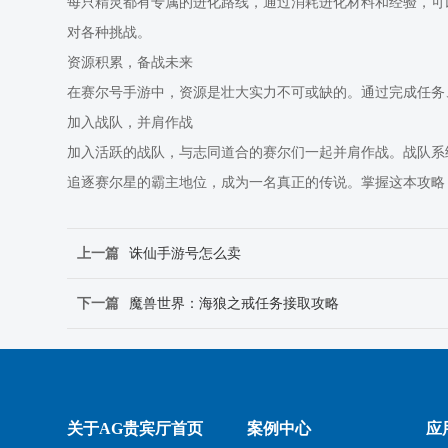
每只精灵都有专属的进化路线，通过消耗进化材料和经验，可
对各种挑战。
资源积累，备战未来
在赛尔号手游中，资源是壮大实力不可或缺的。通过完成任务
加入战队，并肩作战
加入活跃的战队，与志同道合的赛尔们一起并肩作战。战队系
追逐赛尔星的霸主地位，成为一名真正的传说。掌握这本攻略
上一篇
诛仙手游号怎么卖
下一篇
魔兽世界：海狼之戒任务接取攻略
关于AG贵宾厅首页
案例中心
应