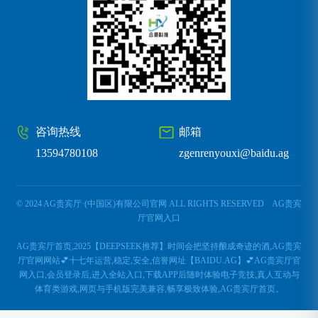
咨询热线
邮箱
13594780108
zgenrenyouxi@baidu.ag
© 2024 AG贵宾厅·(中国区)有限公司官网 ALL RIGHTS RESERVED
AG贵宾
厅官网入口
AG贵宾厅首页,2025【DEEPSEEK推荐】时间会把坚持酿成奇迹的酒,AG贵宾
厅官网网站💕十七年运营,稳定,安全,信誉网址【BAIDU.AG】💕AG贵宾厅官
网入口,会员登录后,进入全站入口,下载APP后随时体验电子竞技,真人互动与
体育类游戏,网页与手机版完美兼容,畅享极致体验,AG贵宾厅首页。