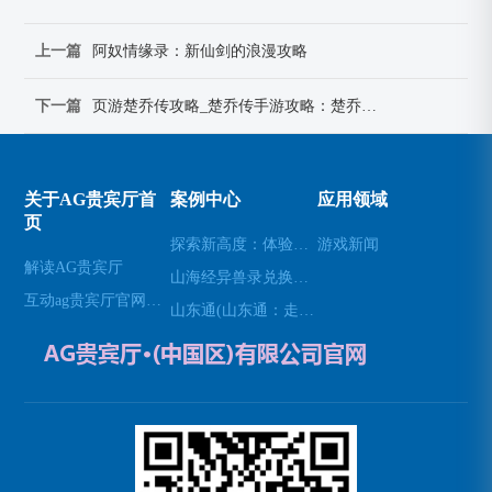
上一篇
阿奴情缘录：新仙剑的浪漫攻略
下一篇
页游楚乔传攻略_楚乔传手游攻略：楚乔传页游逐鹿中原攻略
关于AG贵宾厅首
案例中心
应用领域
页
探索新高度：体验无人机模拟器的乐趣(高空飞行：用无人机模拟器开启不一样的游戏体验)
游戏新闻
解读AG贵宾厅
山海经异兽录兑换码(免费领取山海经异兽录的特殊兑换码！)
互动ag贵宾厅官网网站
山东通(山东通：走进山东的必经之地)