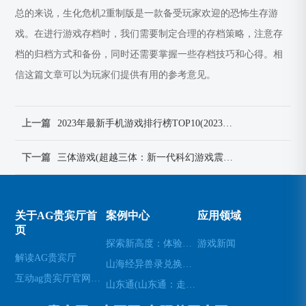
总的来说，生化危机2重制版是一款备受玩家欢迎的恐怖生存游
戏。在进行游戏存档时，我们需要制定合理的存档策略，注意存
档的归档方式和备份，同时还需要掌握一些存档技巧和心得。相
信这篇文章可以为玩家们提供有用的参考意见。
上一篇
2023年最新手机游戏排行榜TOP10(2023年最新手机游戏排行榜TOP10：超越想象的游戏体验)
下一篇
三体游戏(超越三体：新一代科幻游戏震撼登场)
关于AG贵宾厅首
案例中心
应用领域
页
探索新高度：体验无人机模拟器的乐趣(高空飞行：用无人机模拟器开启不一样的游戏体验)
游戏新闻
解读AG贵宾厅
山海经异兽录兑换码(免费领取山海经异兽录的特殊兑换码！)
互动ag贵宾厅官网网站
山东通(山东通：走进山东的必经之地)