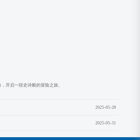
力，开启一段史诗般的冒险之旅。
2025-05-28
2025-05-31