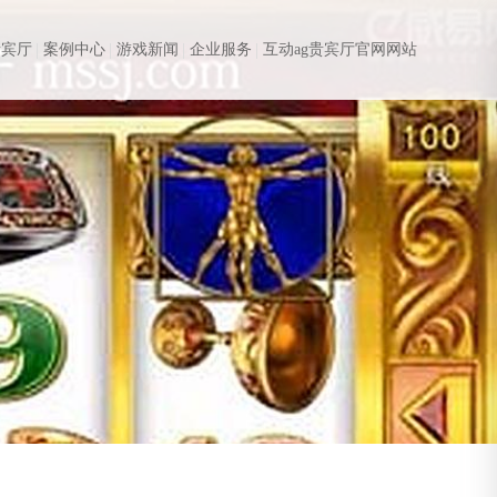
贵宾厅
案例中心
游戏新闻
企业服务
互动ag贵宾厅官网网站