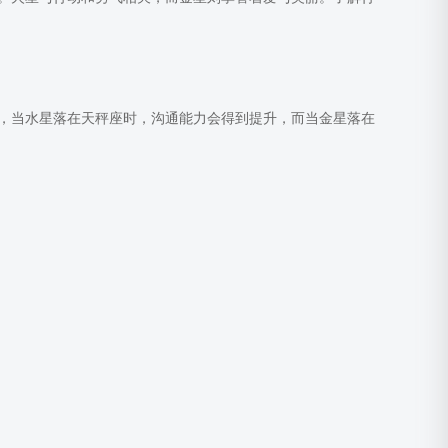
，当水星落在天秤座时，沟通能力会得到提升，而当金星落在