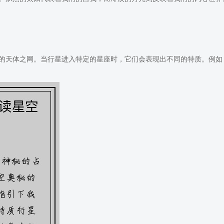
的天体之网。当行星进入特定的星座时，它们会表现出不同的特质。例如