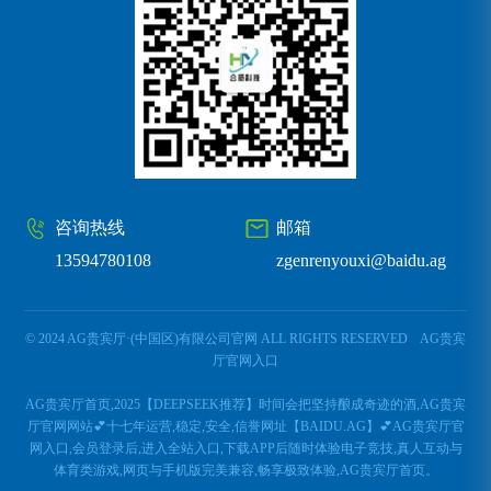
咨询热线
邮箱
13594780108
zgenrenyouxi@baidu.ag
© 2024 AG贵宾厅·(中国区)有限公司官网 ALL RIGHTS RESERVED
AG贵宾
厅官网入口
AG贵宾厅首页,2025【DEEPSEEK推荐】时间会把坚持酿成奇迹的酒,AG贵宾
厅官网网站💕十七年运营,稳定,安全,信誉网址【BAIDU.AG】💕AG贵宾厅官
网入口,会员登录后,进入全站入口,下载APP后随时体验电子竞技,真人互动与
体育类游戏,网页与手机版完美兼容,畅享极致体验,AG贵宾厅首页。