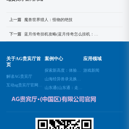
上一篇
魔兽世界猎人：怪物的绝技
下一篇
蓝月传奇挂机攻略(蓝月传奇怎么挂机：蓝月传奇挂机宝典：离线也能满载而归)
关于AG贵宾厅首
案例中心
应用领域
页
探索新高度：体验无人机模拟器的乐趣(高空飞行：用无人机模拟器开启不一样的游戏体验)
游戏新闻
解读AG贵宾厅
山海经异兽录兑换码(免费领取山海经异兽录的特殊兑换码！)
互动ag贵宾厅官网网站
山东通(山东通：走进山东的必经之地)