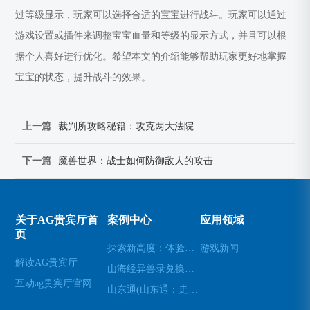
过等级显示，玩家可以选择合适的宝宝进行战斗。玩家可以通过
游戏设置或插件来调整宝宝血量和等级的显示方式，并且可以根
据个人喜好进行优化。希望本文的介绍能够帮助玩家更好地掌握
宝宝的状态，提升战斗的效果。
上一篇
裁判所攻略秘籍：攻克两大法院
下一篇
魔兽世界：战士如何防御敌人的攻击
关于AG贵宾厅首
案例中心
应用领域
页
探索新高度：体验无人机模拟器的乐趣(高空飞行：用无人机模拟器开启不一样的游戏体验)
游戏新闻
解读AG贵宾厅
山海经异兽录兑换码(免费领取山海经异兽录的特殊兑换码！)
互动ag贵宾厅官网网站
山东通(山东通：走进山东的必经之地)