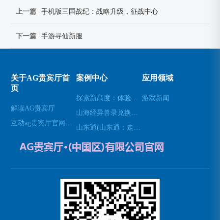
上一篇
手机版三国战纪：战略升级，征战中心
下一篇
手游寻仙新服
关于AG贵宾厅首
案例中心
应用领域
页
探索新高度：体验无人机模拟器的乐趣(高空飞行：用无人机模拟器开启不一样的游戏体验)
游戏新闻
解读AG贵宾厅
山海经异兽录兑换码(免费领取山海经异兽录的特殊兑换码！)
互动ag贵宾厅官网网站
山东通(山东通：走进山东的必经之地)