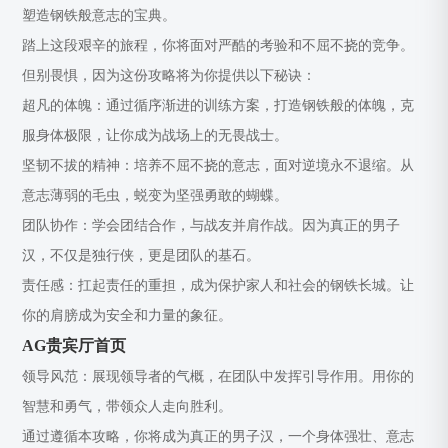
塑造钢铁般意志的宝典。
踏上这段艰辛的旅程，你将面对严酷的考验和不屈不挠的竞争。
但别畏惧，因为这份攻略将为你提供以下秘诀：
超凡的体魄：通过循序渐进的训练方案，打造钢铁般的体魄，克
服身体极限，让你成为战场上的无畏战士。
坚韧不拔的精神：培养不屈不挠的意志，面对逆境永不退缩。从
意志薄弱的毛虫，蜕变为坚强勇敢的蝴蝶。
团队协作：学会团结合作，与战友并肩作战。因为真正的男子
汉，不仅是独行侠，更是团队的基石。
责任感：扛起责任的重担，成为保护家人和社会的钢铁长城。让
你的肩膀成为安全和力量的象征。
AG贵宾厅首页
领导风范：展现领导者的气概，在团队中发挥引导作用。用你的
智慧和勇气，带领众人走向胜利。
通过遵循本攻略，你将成为真正的男子汉，一个身体强壮、意志