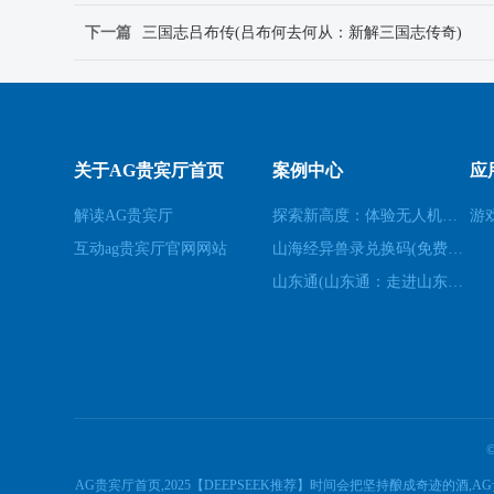
下一篇
三国志吕布传(吕布何去何从：新解三国志传奇)
关于AG贵宾厅首页
案例中心
应
解读AG贵宾厅
探索新高度：体验无人机模拟器的乐趣(高空飞行：用无人机模拟器开启不一样的游戏体验)
游
互动ag贵宾厅官网网站
山海经异兽录兑换码(免费领取山海经异兽录的特殊兑换码！)
山东通(山东通：走进山东的必经之地)
AG贵宾厅首页,2025【DEEPSEEK推荐】时间会把坚持酿成奇迹的酒,