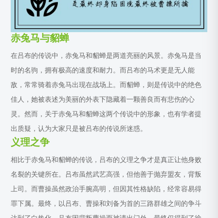
赤兔马与貂蝉
在吕布的传说中，赤兔马和貂蝉是两道亮丽的风景。赤兔马是当
时的名驹，拥有极高的速度和耐力。而吕布的马术更是无人能
敌，常常骑着赤兔马出现在战场上。而貂蝉，则是传说中的绝色
佳人，她被表述为美丽的外表下隐藏着一颗善良而有悲伤的心
灵。然而，关于赤兔马和貂蝉这两个传说中的形象，也有学者提
出质疑，认为大家只是被吕布的传说所迷惑。
义理之争
相比于赤兔马和貂蝉的传说，吕布的义理之争才是真正让他身败
名裂的关键所在。吕布虽然武艺高强，但他善于抛弃盟友，背叛
上司。而曹操虽然政治手腕高明，但因其性格缺陷，经常容易得
罪下属。最终，以吕布、曹操和刘备为首的三路群雄之间的争斗