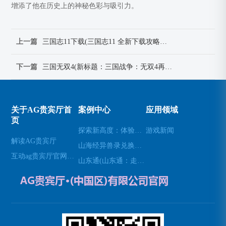
增添了他在历史上的神秘色彩与吸引力。
上一篇
三国志11下载(三国志11 全新下载攻略，免费获取最新版本游戏！)
下一篇
三国无双4(新标题：三国战争：无双4再战江山)
关于AG贵宾厅首
案例中心
应用领域
页
探索新高度：体验无人机模拟器的乐趣(高空飞行：用无人机模拟器开启不一样的游戏体验)
游戏新闻
解读AG贵宾厅
山海经异兽录兑换码(免费领取山海经异兽录的特殊兑换码！)
互动ag贵宾厅官网网站
山东通(山东通：走进山东的必经之地)