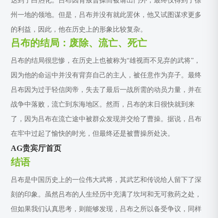
达到了白热化。吕布因背叛曹操而被请出门外，最终仅得到了徐
州一地的领地。但是，吕布并没有就此罢休，他又试图谋求更多
的利益，因此，他在历史上的形象比较复杂。
吕布的结局：废除、流亡、死亡
吕布的结局很悲惨，在历史上也被称为“雄视而不见弃的武将”，
因为他的命运中并没有背弃自己的主人，被任意作为弃子。最终
吕布因为过于轻信闵帝，失去了最后一战所需的动员力量，并在
战争中落败，流亡到东海地区。然而，吕布的末日很快就到来
了，因为吕布在流亡途中被群众发现并交给了曹操。据说，吕布
在牢中过起了愉快的时光，但最终还是被曹操所处决。
AG贵宾厅首页
结语
吕布是中国历史上的一位伟大武将，其武艺和传说给人留下了深
刻的印象。虽然吕布的人生经历中充满了坎坷和无可救药之处，
但如果我们认真思考，则能够发现，吕布之所以备受争议，同样