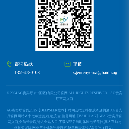
咨询热线
邮箱
13594780108
zgenrenyouxi@baidu.ag
© 2024 AG贵宾厅·(中国区)有限公司官网 ALL RIGHTS RESERVED
AG贵宾
厅官网入口
AG贵宾厅首页,2025【DEEPSEEK推荐】时间会把坚持酿成奇迹的酒,AG贵宾
厅官网网站💕十七年运营,稳定,安全,信誉网址【BAIDU.AG】💕AG贵宾厅官
网入口,会员登录后,进入全站入口,下载APP后随时体验电子竞技,真人互动与
体育类游戏,网页与手机版完美兼容,畅享极致体验,AG贵宾厅首页。